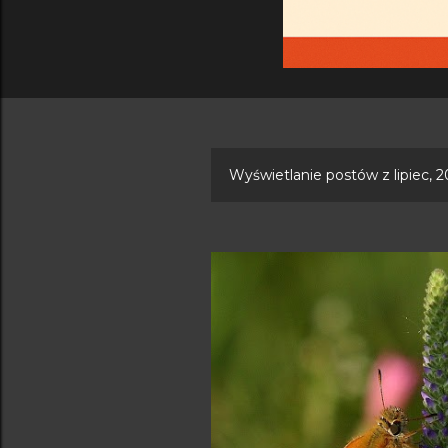
Wyświetlanie postów z lipiec, 
P
o
s
t
y