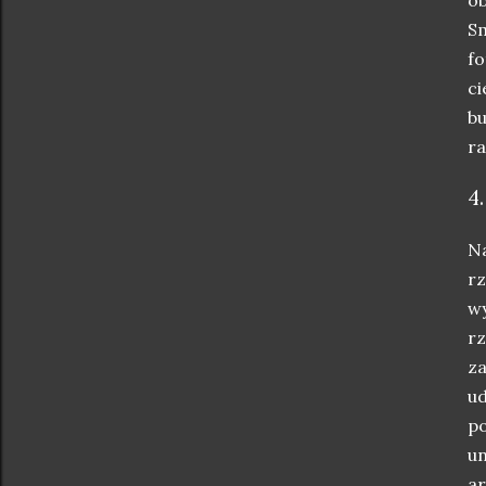
Sm
fo
ci
bu
ra
4
Na
rz
wy
rz
za
ud
po
un
ar