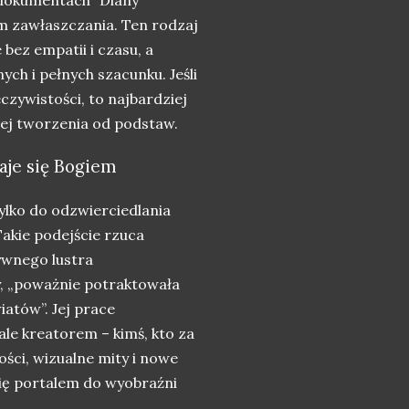
iem zawłaszczania. Ten rodzaj
 bez empatii i czasu, a
ch i pełnych szacunku. Jeśli
zywistości, to najbardziej
jej tworzenia od podstaw.
taje się Bogiem
tylko do odzwierciedlania
Takie podejście rzuca
ywnego lustra
y, „poważnie potraktowała
iatów”. Jej prace
ale kreatorem – kimś, kto za
ści, wizualne mity i nowe
się portalem do wyobraźni