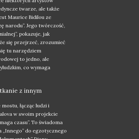
ce niektórych artystów
edyncze twarze, ale także
st Maurice Bidilou ze
szę narodu”. Jego twórczość,
alnej”, pokazuje, jak
że się przejrzeć, zrozumieć
 się tu narzędziem
odowej to jedno, ale
zyludzkim, co wymaga
otkanie z innym
mostu, łącząc ludzi i
malova w swoim projekcie
maga czasu”. To świadoma
za „Innego” do egzotycznego
 dokumentach” Diany