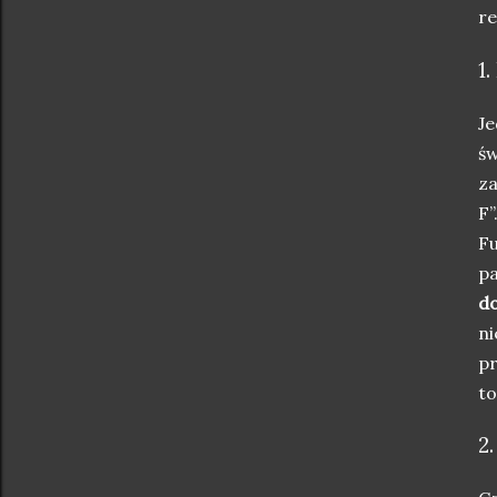
re
1
Je
św
za
F”
Fu
pa
d
ni
pr
to
2