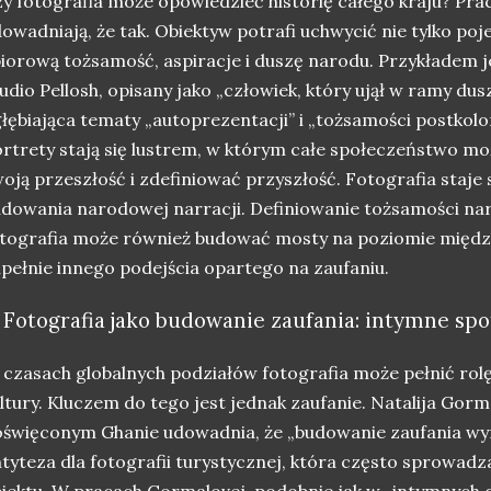
y fotografia może opowiedzieć historię całego kraju? Pra
owadniają, że tak. Obiektyw potrafi uchwycić nie tylko poj
iorową tożsamość, aspiracje i duszę narodu. Przykładem je
udio Pellosh, opisany jako „człowiek, który ujął w ramy du
łębiająca tematy „autoprezentacji” i „tożsamości postkoloni
rtrety stają się lustrem, w którym całe społeczeństwo mo
oją przeszłość i zdefiniować przyszłość. Fotografia staje
dowania narodowej narracji. Definiowanie tożsamości nar
tografia może również budować mosty na poziomie międ
pełnie innego podejścia opartego na zaufaniu.
. Fotografia jako budowanie zaufania: intymne sp
czasach globalnych podziałów fotografia może pełnić rolę 
ltury. Kluczem do tego jest jednak zaufanie. Natalija Gor
święconym Ghanie udowadnia, że „budowanie zaufania wy
tyteza dla fotografii turystycznej, która często sprowad
iektu. W pracach Gormalovej, podobnie jak w „intymnych