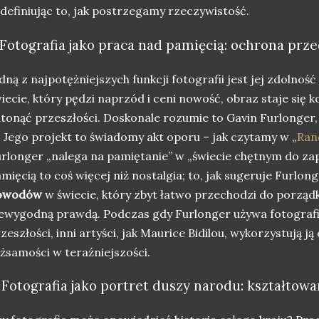
definiując to, jak postrzegamy rzeczywistość.
. Fotografia jako praca nad pamięcią: ochrona p
dną z najpotężniejszych funkcji fotografii jest jej zdolno
iecie, który pędzi naprzód i ceni nowość, obraz staje się k
tonąć przeszłości. Doskonale rozumie to Gavin Furlonger, 
. Jego projekt to świadomy akt oporu – jak czytamy w „
Ran
rlonger „nalega na pamiętanie” w „świecie chętnym do za
mięcią to coś więcej niż nostalgia; to, jak sugeruje Furlon
owodów
w świecie, który zbyt łatwo przechodzi do porzą
ewygodną prawdą. Podczas gdy Furlonger używa fotografi
zeszłości, inni artyści, jak Maurice Bidilou, wykorzystują j
żsamości w teraźniejszości.
. Fotografia jako portret duszy narodu: kształtow