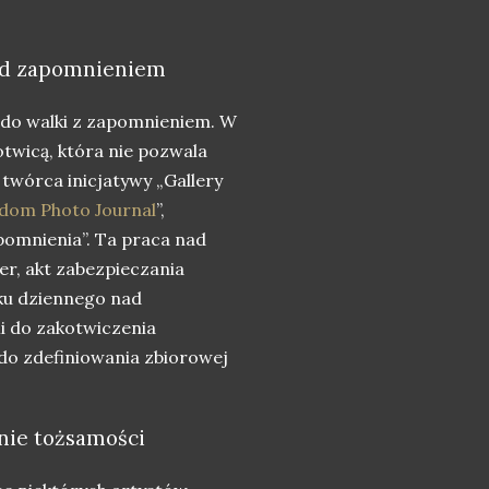
rzed zapomnieniem
ść do walki z zapomnieniem. W
otwicą, która nie pozwala
twórca inicjatywy „Gallery
dom Photo Journal
”,
pomnienia”. Ta praca nad
ger, akt zabezpieczania
dku dziennego nad
i do zakotwiczenia
ą do zdefiniowania zbiorowej
anie tożsamości