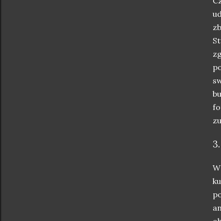
Cz
ud
zb
St
zg
po
sw
bu
fo
zu
3
W 
ku
po
an
ob