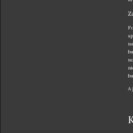
Z
Fo
sp
na
bu
no
ni
bu
A 
K