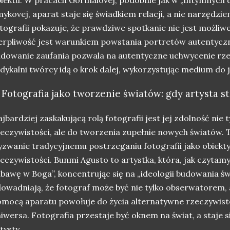
ykovej, aparat staje się świadkiem relacji, a nie narzędz
tografii pokazuje, że prawdziwe spotkanie nie jest możliwe
erpliwość jest warunkiem powstania portretów autentyczny
dowanie zaufania pozwala na autentyczne uchwycenie rzec
dykalni twórcy idą o krok dalej, wykorzystując medium do 
. Fotografia jako tworzenie światów: gdy artysta s
jbardziej zaskakującą rolą fotografii jest jej zdolność nie 
eczywistości, ale do tworzenia zupełnie nowych światów. 
zwanie tradycyjnemu postrzeganiu fotografii jako obiekt
eczywistości. Bunmi Agusto to artystka, która, jak czytam
bawę w Boga”, koncentrując się na „ideologii budowania św
owadniają, że fotograf może być nie tylko obserwatorem, 
mocą aparatu powołuje do życia alternatywne rzeczywisto
iwersa. Fotografia przestaje być oknem na świat, a staje 
tysty.