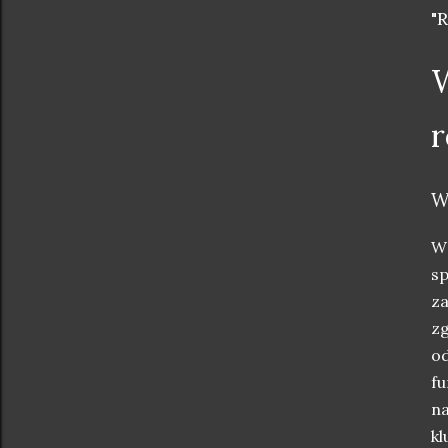
"
W
r
W
W 
sp
za
zg
od
fu
na
kl